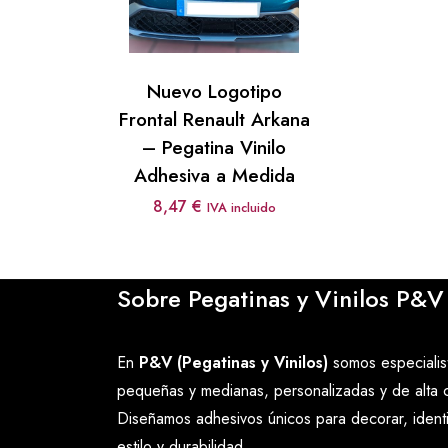
Nuevo Logotipo
Frontal Renault Arkana
– Pegatina Vinilo
Adhesiva a Medida
8,47
€
IVA incluido
Sobre Pegatinas y Vinilos P&V
En
P&V (Pegatinas y Vinilos)
somos especialist
pequeñas y medianas, personalizadas y de alta c
Diseñamos adhesivos únicos para decorar, ident
estilo y durabilidad.