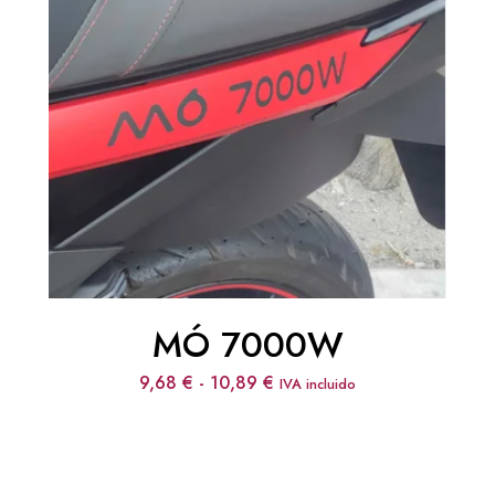
MÓ 7000W
Rango
9,68
€
-
10,89
€
IVA incluido
de
precios:
desde
9,68 €