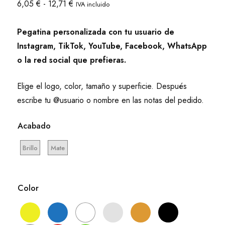
Rango
6,05
€
-
12,71
€
IVA incluido
de
precios:
Pegatina personalizada con tu usuario de
desde
Instagram, TikTok, YouTube, Facebook, WhatsApp
6,05 €
o la red social que prefieras.
hasta
12,71 €
Elige el logo, color, tamaño y superficie. Después
escribe tu @usuario o nombre en las notas del pedido.
Acabado
Brillo
Mate
Color