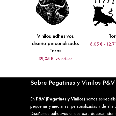
Vinilos adhesivos
Tor
diseño personalizado.
6,05
€
-
12,7
Toros
39,05
€
IVA incluido
Sobre Pegatinas y Vinilos P&V
En
P&V (Pegatinas y Vinilos)
somos especialist
pequeñas y medianas, personalizadas y de alta c
Diseñamos adhesivos únicos para decorar, ident