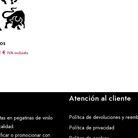
os
Rango
1
€
IVA incluido
de
precios:
desde
6,05 €
hasta
Atención al cliente
12,71 €
Política de devoluciones y reem
as en pegatinas de vinilo
alidad.
Política de privacidad
ificar o promocionar con