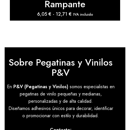
Rampante
Rango
6,05
€
-
12,71
€
IVA incluido
de
precios:
desde
6,05 €
hasta
12,71 €
Sobre Pegatinas y Vinilos
P&V
En
P&V (Pegatinas y Vinilos)
somos especialistas en
pegatinas de vinilo pequeñas y medianas,
personalizadas y de alta calidad.
Diseñamos adhesivos únicos para decorar, identificar
o promocionar con estilo y durabilidad.
Contacto: