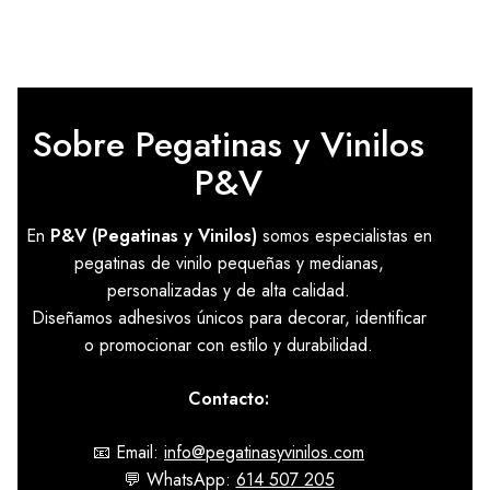
precios:
desde
6,05 €
hasta
12,71 €
Sobre Pegatinas y Vinilos
P&V
En
P&V (Pegatinas y Vinilos)
somos especialistas en
pegatinas de vinilo pequeñas y medianas,
personalizadas y de alta calidad.
Diseñamos adhesivos únicos para decorar, identificar
o promocionar con estilo y durabilidad.
Contacto:
📧 Email:
info@pegatinasyvinilos.com
💬 WhatsApp:
614 507 205