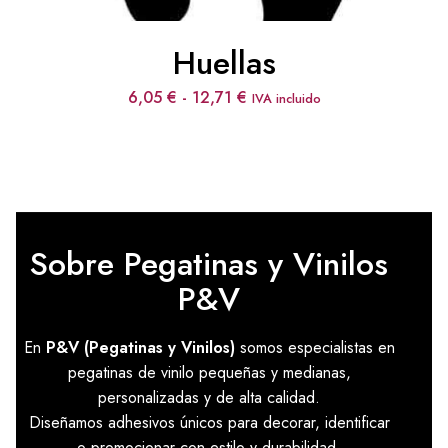
Huellas
Rango
6,05
€
-
12,71
€
IVA incluido
de
precios:
desde
6,05 €
hasta
12,71 €
Sobre Pegatinas y Vinilos
P&V
En
P&V (Pegatinas y Vinilos)
somos especialistas en
pegatinas de vinilo pequeñas y medianas,
personalizadas y de alta calidad.
Diseñamos adhesivos únicos para decorar, identificar
o promocionar con estilo y durabilidad.