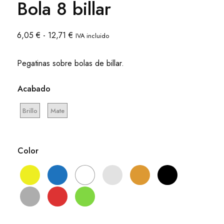
Bola 8 billar
Rango
6,05
€
-
12,71
€
IVA incluido
de
precios:
Pegatinas sobre bolas de billar.
desde
6,05 €
Acabado
hasta
12,71 €
Brillo
Mate
Color