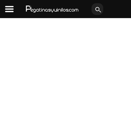
Ir
al
contenido