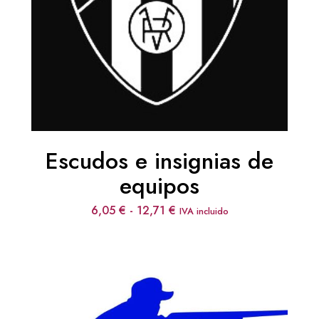
Escudos e insignias de
equipos
Rango
6,05
€
-
12,71
€
IVA incluido
de
precios:
desde
6,05 €
hasta
12,71 €