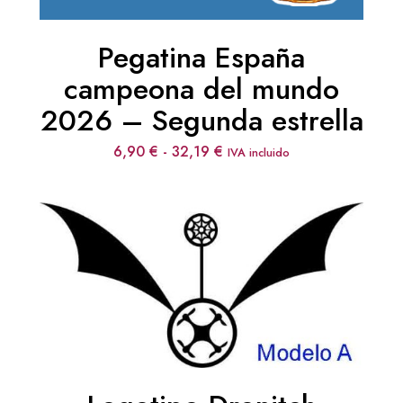
Pegatina España
campeona del mundo
2026 – Segunda estrella
Rango
6,90
€
-
32,19
€
IVA incluido
de
precios:
desde
6,90 €
hasta
32,19 €