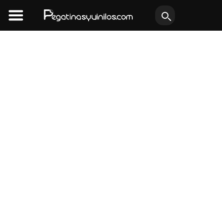
Ir
al
contenido