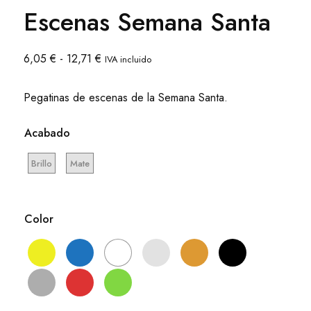
Escenas Semana Santa
Rango
6,05
€
-
12,71
€
IVA incluido
de
precios:
Pegatinas de escenas de la Semana Santa.
desde
6,05 €
Acabado
hasta
12,71 €
Brillo
Mate
Color