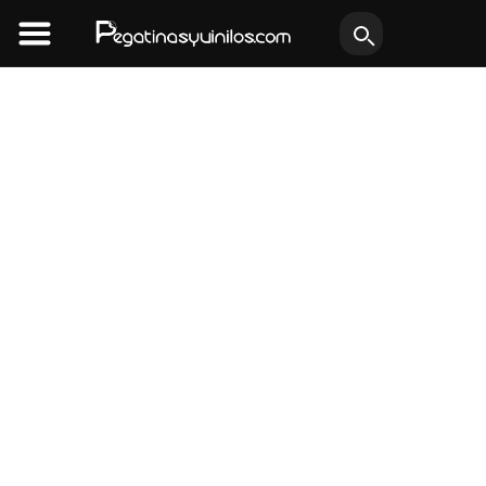
Ir
al
contenido