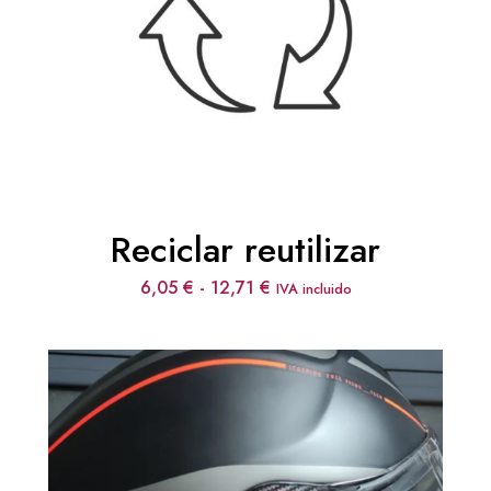
Reciclar reutilizar
Rango
6,05
€
-
12,71
€
IVA incluido
de
precios:
desde
6,05 €
hasta
12,71 €