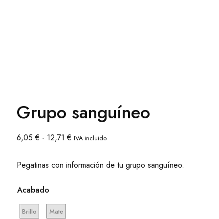
Grupo sanguíneo
Rango
6,05
€
-
12,71
€
IVA incluido
de
precios:
Pegatinas con información de tu grupo sanguíneo.
desde
6,05 €
Acabado
hasta
12,71 €
Brillo
Mate