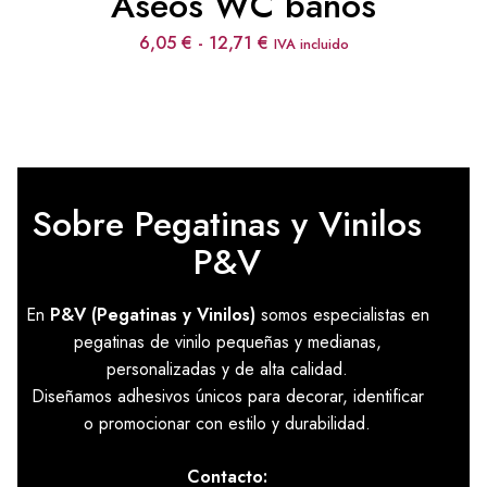
Aseos WC baños
Rango
6,05
€
-
12,71
€
IVA incluido
de
precios:
desde
6,05 €
hasta
12,71 €
Sobre Pegatinas y Vinilos
P&V
En
P&V (Pegatinas y Vinilos)
somos especialistas en
pegatinas de vinilo pequeñas y medianas,
personalizadas y de alta calidad.
Diseñamos adhesivos únicos para decorar, identificar
o promocionar con estilo y durabilidad.
Contacto: