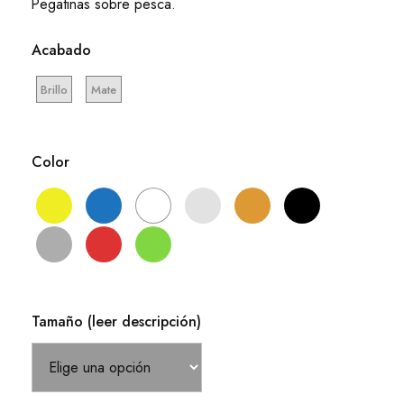
Pegatinas sobre pesca.
desde
6,05 €
Acabado
hasta
12,71 €
Brillo
Mate
Color
Tamaño (leer descripción)