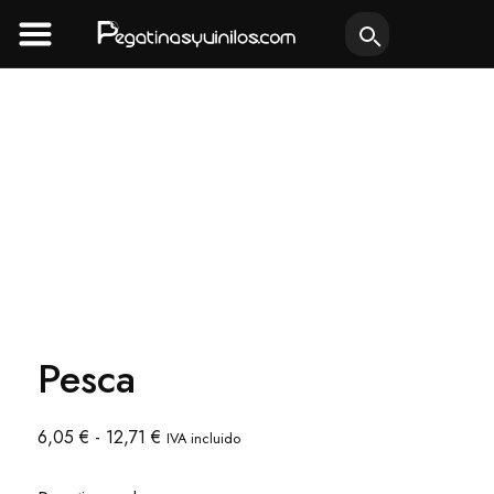
Ir
al
contenido
Pesca
Rango
6,05
€
-
12,71
€
IVA incluido
de
precios: