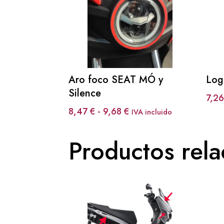
Aro foco SEAT MÓ y
Log
Silence
7,2
Rango
8,47
€
-
9,68
€
IVA incluido
de
precios:
Productos rel
desde
8,47 €
hasta
9,68 €