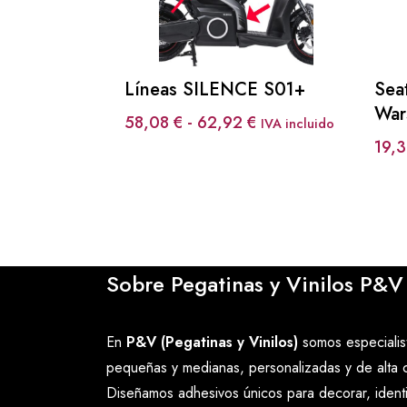
Líneas SILENCE S01+
Sea
War
Rango
58,08
€
-
62,92
€
IVA incluido
de
19,
precios:
desde
58,08 €
hasta
62,92 €
Sobre Pegatinas y Vinilos P&V
En
P&V (Pegatinas y Vinilos)
somos especialist
pequeñas y medianas, personalizadas y de alta c
Diseñamos adhesivos únicos para decorar, ident