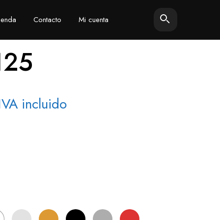
ienda
Contacto
Mi cuenta
125
Rango
IVA incluido
de
recios:
desde
7,26 €