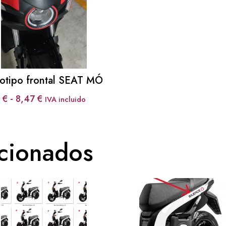
otipo frontal SEAT MÓ
Rango
6
€
-
8,47
€
IVA incluido
de
precios:
desde
acionados
7,26 €
hasta
8,47 €