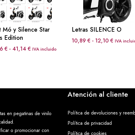
t Mó y Silence Star
Letras SILENCE O
s Edition
Rango
10,89
€
-
12,10
€
IVA inclu
de
Rango
36
€
-
41,14
€
IVA incluido
precios:
de
desde
precios:
10,89 €
desde
hasta
19,36 €
12,10 €
hasta
Atención al cliente
41,14 €
Política de devoluciones y reem
as en pegatinas de vinilo
alidad.
Política de privacidad
ificar o promocionar con
Política de cookies