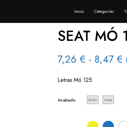
Inicio
Categorías
T
SEAT MÓ 
7,26
€
-
8,47
€
Letras Mó 125
p
Acabado
Brillo
Mate