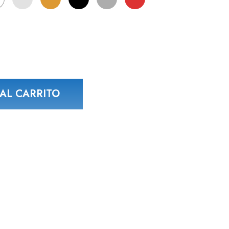
asta
8,47 €
AL CARRITO