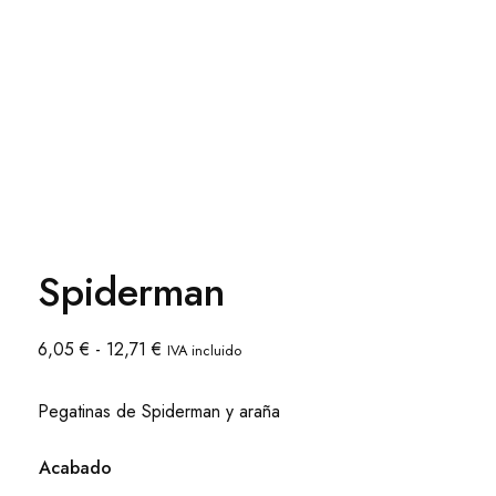
Spiderman
Rango
6,05
€
-
12,71
€
IVA incluido
de
precios:
Pegatinas de Spiderman y araña
desde
6,05 €
Acabado
hasta