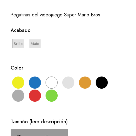
de
precios:
Pegatinas del videojuego Super Mario Bros
desde
6,05 €
Acabado
hasta
12,71 €
Brillo
Mate
Color
Tamaño (leer descripción)