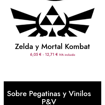
Zelda y Mortal Kombat
Rango
6,05
€
-
12,71
€
IVA incluido
de
precios:
desde
6,05 €
hasta
12,71 €
Sobre Pegatinas y Vinilos
P&V