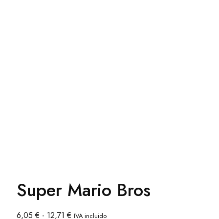
Super Mario Bros
Rango
6,05
€
-
12,71
€
IVA incluido