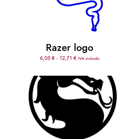
Razer logo
Rango
6,05
€
-
12,71
€
IVA incluido
de
precios:
desde
6,05 €
hasta
12,71 €