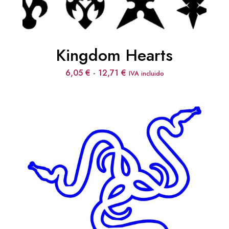
Kingdom Hearts
Rango
6,05
€
-
12,71
€
IVA incluido
de
precios:
desde
6,05 €
hasta
12,71 €