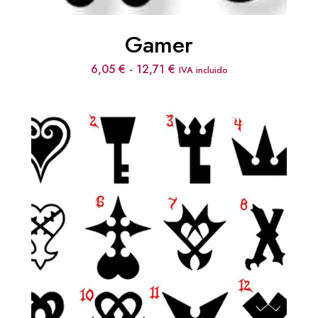
Gamer
Rango
6,05
€
-
12,71
€
IVA incluido
de
precios:
desde
6,05 €
hasta
12,71 €