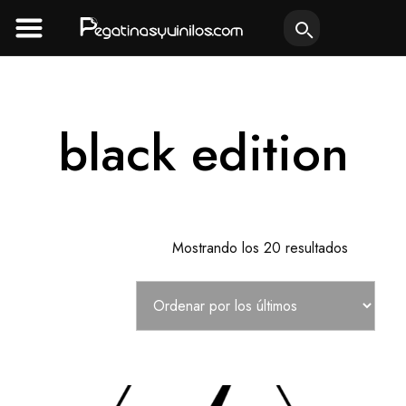
Ir
al
contenido
black edition
Ordenad
Mostrando los 20 resultados
por
los
últimos