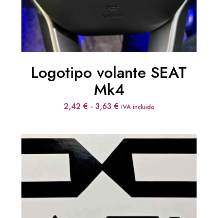
Logotipo volante SEAT
Mk4
Rango
2,42
€
-
3,63
€
IVA incluido
de
precios:
desde
2,42 €
hasta
3,63 €