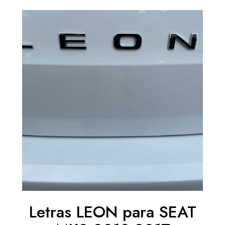
precios:
desde
7,26 €
hasta
8,47 €
Letras LEON para SEAT