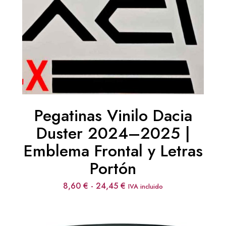
Pegatinas Vinilo Dacia
Duster 2024–2025 |
Emblema Frontal y Letras
Portón
Rango
8,60
€
-
24,45
€
IVA incluido
de
precios:
desde