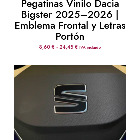
Pegatinas Vinilo Dacia
Bigster 2025–2026 |
Emblema Frontal y Letras
Portón
Rango
8,60
€
-
24,45
€
IVA incluido
de
precios:
desde
8,60 €
hasta
24,45 €