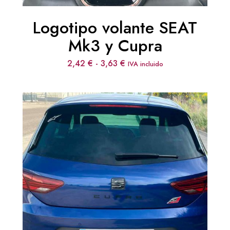
Logotipo volante SEAT
Mk3 y Cupra
Rango
2,42
€
-
3,63
€
IVA incluido
de
precios:
desde
2,42 €
hasta
3,63 €