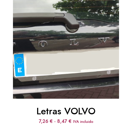
Letras VOLVO
Rango
7,26
€
-
8,47
€
IVA incluido
de