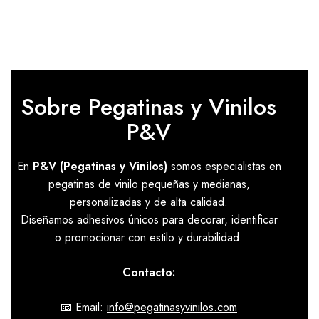
de
precios:
desde
7,26 €
hasta
8,47 €
Sobre Pegatinas y Vinilos
P&V
En
P&V (Pegatinas y Vinilos)
somos especialistas en
pegatinas de vinilo pequeñas y medianas,
personalizadas y de alta calidad.
Diseñamos adhesivos únicos para decorar, identificar
o promocionar con estilo y durabilidad.
Contacto:
📧 Email:
info@pegatinasyvinilos.com