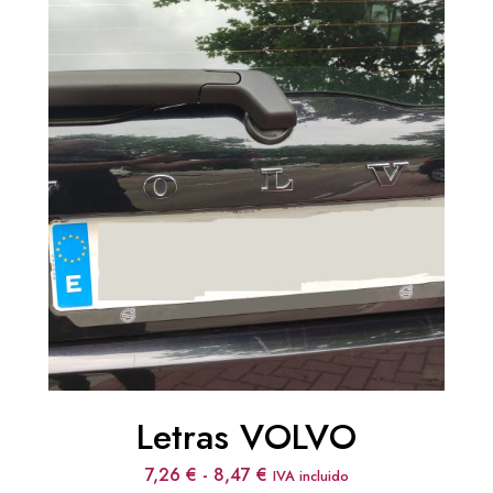
Letras VOLVO
Rango
7,26
€
-
8,47
€
IVA incluido