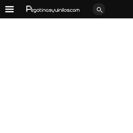
Ir
al
contenido