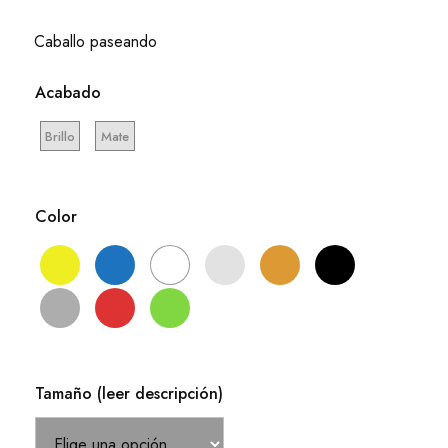
de
precios:
Caballo paseando
desde
6,05 €
Acabado
hasta
12,71 €
Brillo
Mate
Color
Tamaño (leer descripción)