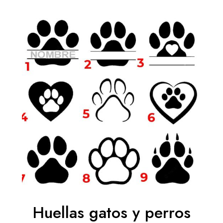
precios:
desde
6,05 €
hasta
12,71 €
Huellas gatos y perros