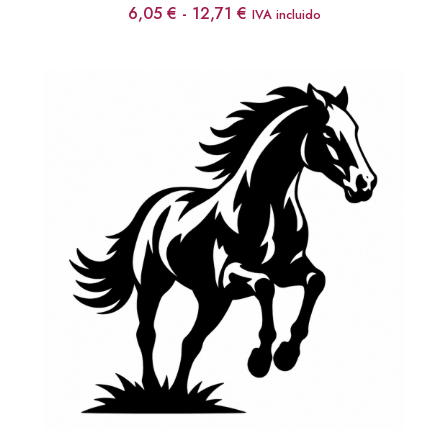
Rango
6,05
€
-
12,71
€
IVA incluido
de
precios:
desde
6,05 €
hasta
12,71 €