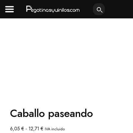
Ir
al
contenido
Caballo paseando
Rango
6,05
€
-
12,71
€
IVA incluido