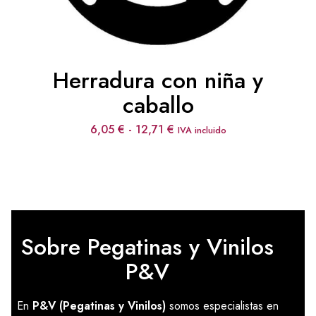
Herradura con niña y
caballo
Rango
6,05
€
-
12,71
€
IVA incluido
de
precios:
desde
6,05 €
hasta
12,71 €
Sobre Pegatinas y Vinilos
P&V
En
P&V (Pegatinas y Vinilos)
somos especialistas en