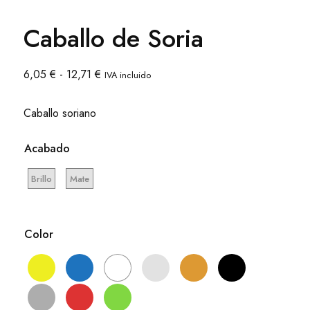
Caballo de Soria
Rango
6,05
€
-
12,71
€
IVA incluido
de
precios:
Caballo soriano
desde
6,05 €
Acabado
hasta
12,71 €
Brillo
Mate
Color