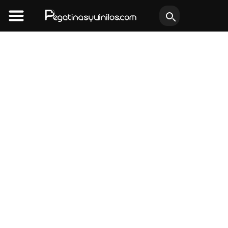
Ir
al
contenido