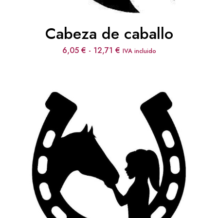
Cabeza de caballo
Rango
6,05
€
-
12,71
€
IVA incluido
de
precios:
desde
6,05 €
hasta
12,71 €