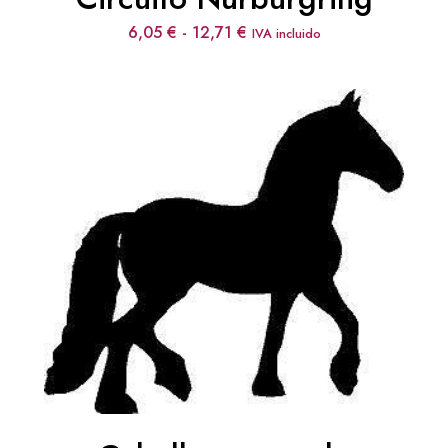
Rango
6,05
€
-
12,71
€
IVA incluido
de
precios:
desde
6,05 €
hasta
12,71 €