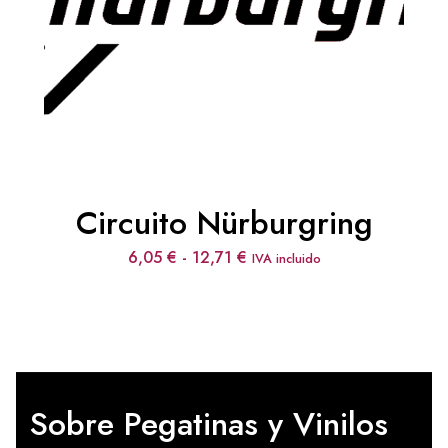
Circuito Nürburgring
Rango
6,05
€
-
12,71
€
IVA incluido
de
precios:
desde
6,05 €
hasta
12,71 €
Sobre Pegatinas y Vinilos