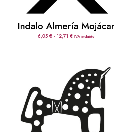
Indalo Almería Mojácar
Rango
6,05
€
-
12,71
€
IVA incluido
de
precios:
desde
6,05 €
hasta
12,71 €