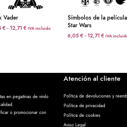
k Vader
Símbolos de la película
Star Wars
Rango
5
€
-
12,71
€
IVA incluido
de
Rango
6,05
€
-
12,71
€
IVA incluid
precios:
de
desde
precios:
6,05 €
desde
hasta
6,05 €
12,71 €
hasta
Atención al cliente
12,71 €
Política de devoluciones y reem
as en pegatinas de vinilo
alidad.
Política de privacidad
ificar o promocionar con
Política de cookies
Aviso Legal