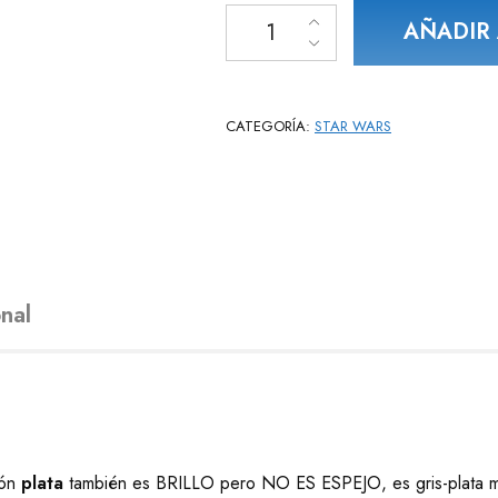
Droides Star Wars BB-8 R2-D2 y C
AÑADIR 
CATEGORÍA:
STAR WARS
nal
ión
plata
también es BRILLO pero NO ES ESPEJO, es gris-plata met