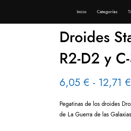
Inicio
Categorías
T
Droides St
R2-D2 y C
6,05
€
-
12,71
€
Pegatinas de los droides Dr
de La Guerra de las Galaxias