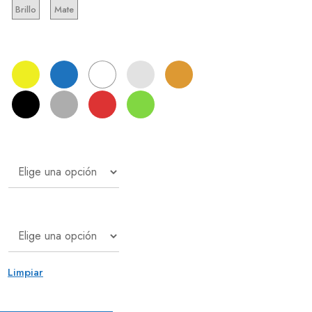
Brillo
Mate
6,05 €
hasta
12,71 €
Limpiar