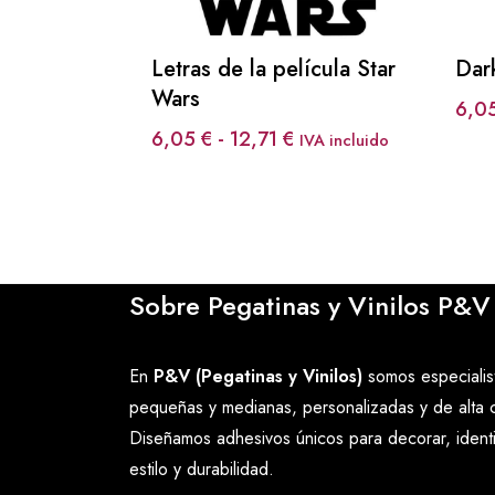
Letras de la película Star
Dar
Wars
6,0
Rango
6,05
€
-
12,71
€
IVA incluido
de
precios:
desde
6,05 €
hasta
Sobre Pegatinas y Vinilos P&V
12,71 €
En
P&V (Pegatinas y Vinilos)
somos especialist
pequeñas y medianas, personalizadas y de alta c
Diseñamos adhesivos únicos para decorar, ident
estilo y durabilidad.