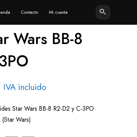
ienda
Contacto
Mi cuenta
ar Wars BB-8
-3PO
Rango
IVA incluido
de
oides Star Wars BB-8 R2-D2 y C-3PO
precios:
 (Star Wars)
desde