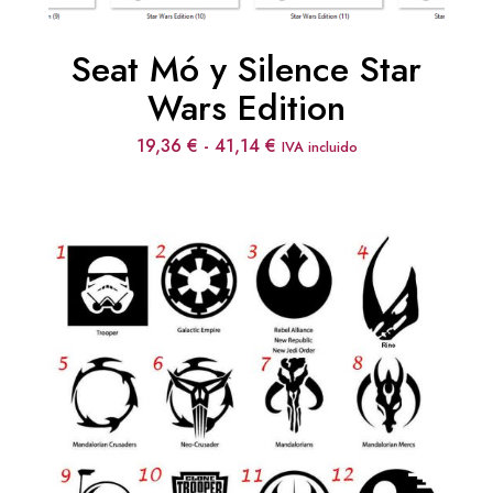
Seat Mó y Silence Star
Wars Edition
Rango
19,36
€
-
41,14
€
IVA incluido
de
precios:
desde
19,36 €
hasta
41,14 €