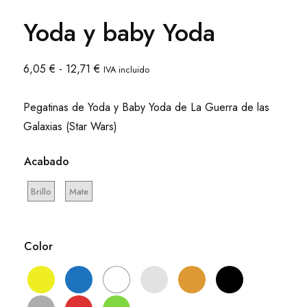
Yoda y baby Yoda
Rango
6,05
€
-
12,71
€
IVA incluido
de
precios:
Pegatinas de Yoda y Baby Yoda de La Guerra de las
desde
Galaxias (Star Wars)
6,05 €
hasta
Acabado
12,71 €
Brillo
Mate
Color