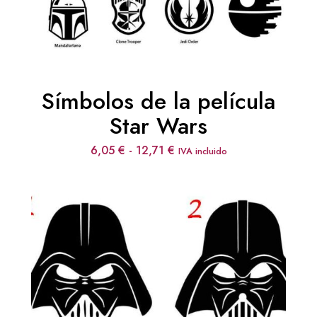
Símbolos de la película
Star Wars
Rango
6,05
€
-
12,71
€
IVA incluido
de
precios:
desde
6,05 €
hasta
12,71 €