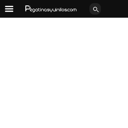
Ir
al
contenido