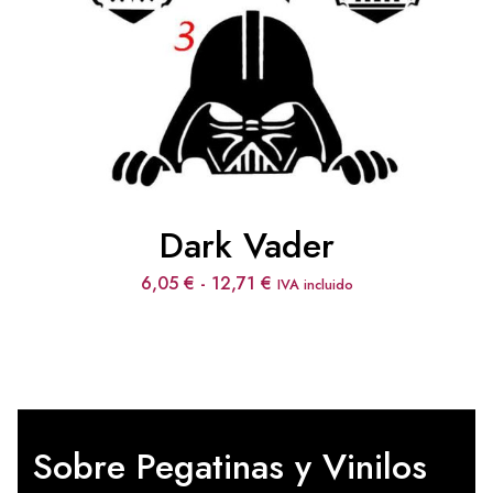
Dark Vader
Rango
6,05
€
-
12,71
€
IVA incluido
de
precios:
desde
6,05 €
hasta
12,71 €
Sobre Pegatinas y Vinilos