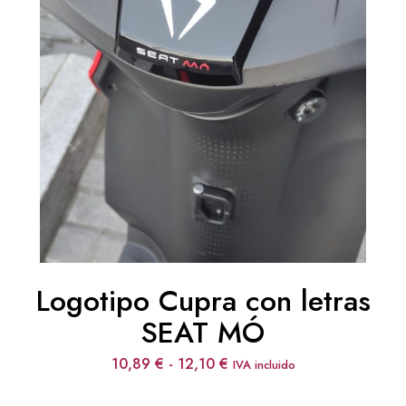
Logotipo Cupra con letras
SEAT MÓ
Rango
10,89
€
-
12,10
€
IVA incluido
de