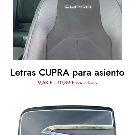
Letras CUPRA para asiento
Rango
9,68
€
-
10,89
€
IVA incluido
de
precios:
desde
9,68 €
hasta
10,89 €