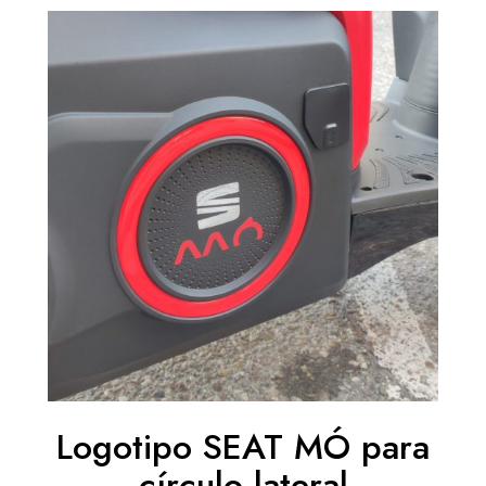
precios:
desde
10,89 €
hasta
12,10 €
Logotipo SEAT MÓ para
círculo lateral