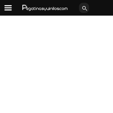
Ir
al
contenido