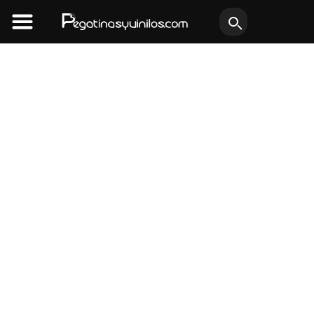
Ir
al
contenido