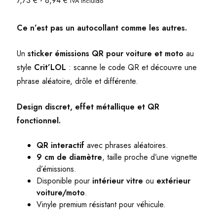
7,73
€
-
8,94
€
IVA incluido
de
precios:
Ce n’est pas un autocollant comme les autres.
desde
7,73 €
Un
sticker émissions QR pour voiture et moto
au
hasta
style
Crit’LOL
: scanne le code QR et découvre une
8,94 €
phrase aléatoire, drôle et différente.
Design discret, effet métallique et QR
fonctionnel.
QR interactif
avec phrases aléatoires.
9 cm de diamètre
, taille proche d’une vignette
d’émissions.
Disponible pour
intérieur vitre
ou
extérieur
voiture/moto
.
Vinyle premium résistant pour véhicule.