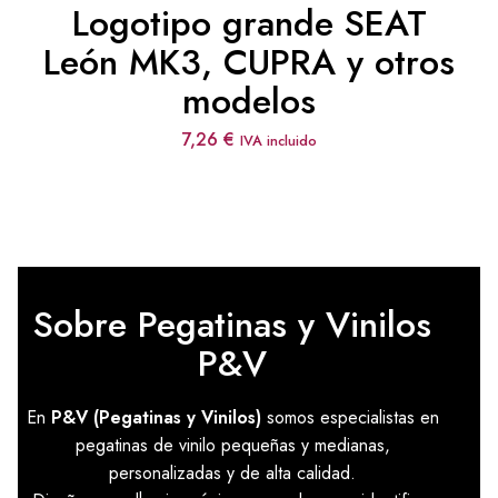
Logotipo grande SEAT
León MK3, CUPRA y otros
modelos
7,26
€
IVA incluido
Sobre Pegatinas y Vinilos
P&V
En
P&V (Pegatinas y Vinilos)
somos especialistas en
pegatinas de vinilo pequeñas y medianas,
personalizadas y de alta calidad.