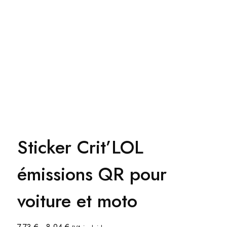
Sticker Crit’LOL
émissions QR pour
voiture et moto
Rango